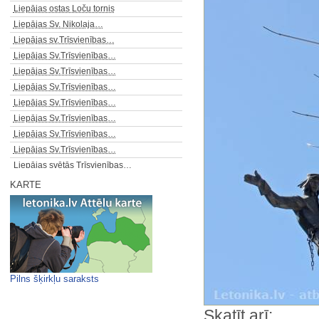
Liepājas ostas Loču tornis
Liepājas Sv. Nikolaja…
Liepājas sv.Trīsvienības…
Liepājas Sv.Trīsvienības…
Liepājas Sv.Trīsvienības…
Liepājas Sv.Trīsvienības…
Liepājas Sv.Trīsvienības…
Liepājas Sv.Trīsvienības…
Liepājas Sv.Trīsvienības…
Liepājas Sv.Trīsvienības…
Liepājas svētās Trīsvienības…
Liepājas Svētās Trīsvienības…
KARTE
Liepājas svētās Trīsvienības…
Liepājas svētās Trīsvienības…
Lieparu senkapi
Liepiņu kalns
Līgatnes fabrika - Rīgas…
Līgatnes kultūras nams - m/f…
Pilns šķirkļu saraksts
Līna Kuģe
Livonijas ordeņa Siguldas pils
Skatīt arī: