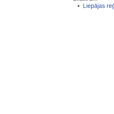
Loču torņa ieejas fasāde ar…
Liepājas reģ
Ložmetējkalns
Lubāna pilskalns un Dagdas…