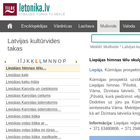
Leģendārā estrāde "Pūt, vējiņi"
Lejasgrestes liepa
Lielā tīreļa laipa Ķemeru purvā
Enciklopēdijas
Vārdnīcas
Lasītava
Multivide
Valoda
Lielais bazārs Bērstelē
Lielais Boļānu akmens
Latvijas kultūrvides
Lielais Zaļās kāpas loks
Meklēt: Multivide * Latvijas k
takas
Lielauces ezera laivu bāze
Lielbērsteles dabas parks
Liepājas himnas tēlu skul
I
Ī
J
K
Ķ
L
Ļ
M
N
Ņ
O
P
Lielplatones muižas kungu…
Liepājas himnas tēlu…
Liepāja
, Kūrmājas prospekt
Liepājas kaķi
Kūrmājas prospektā uzstād
Liepājas kaķu māja
Liepājas himnas “Pilsētā, 
Liepājas Karosta un cietoksnis
Vārna, Dzintara latvieši,
Liepājas Karostas cietums
„Pilsētā, kurā piedzimst vē
Dodoties uz jūru pa Kūrm
Liepājas Karostas ūdenstornis
ieinteresēta Vārna. Meklējiet
Liepājas Karostas ūdenstornis…
kā arī Dzintara latvieša kro
Liepājas ostas bāka
Informācija:
Liepājas reģio
Liepājas ostas bāka ar…
+ 371 63480808, + 371 294
Liepājas ostas bāka no jūras…
Liepājas ostas bāka, pastkarte…