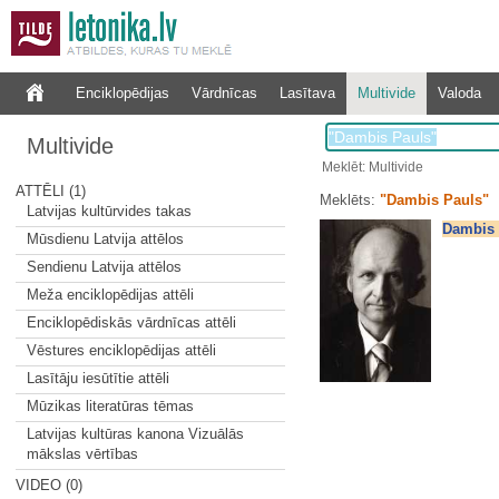
Enciklopēdijas
Vārdnīcas
Lasītava
Multivide
Valoda
Multivide
Meklēt: Multivide
ATTĒLI (1)
Meklēts:
"Dambis Pauls"
Latvijas kultūrvides takas
Dambis 
Mūsdienu Latvija attēlos
Sendienu Latvija attēlos
Meža enciklopēdijas attēli
Enciklopēdiskās vārdnīcas attēli
Vēstures enciklopēdijas attēli
Lasītāju iesūtītie attēli
Mūzikas literatūras tēmas
Latvijas kultūras kanona Vizuālās
mākslas vērtības
VIDEO (0)