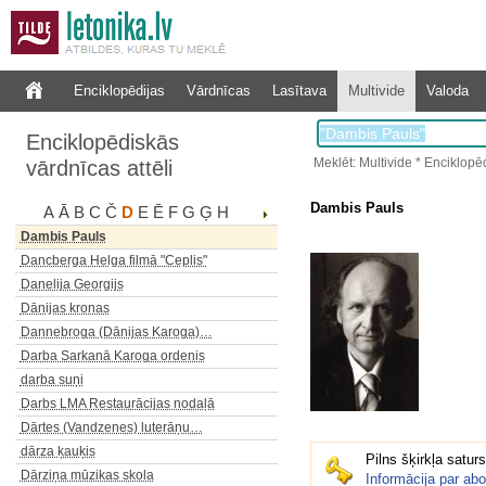
D.Oļbrihskis filmā "Pelni"
daba
dadzītis
Enciklopēdijas
Vārdnīcas
Lasītava
Multivide
Valoda
Dafniju dzimta. Ūdensblusa…
Dagdas ģerbonis
Enciklopēdiskās
Dagdas katoļu baznīca
Meklēt: Multivide * Enciklopēd
vārdnīcas attēli
Dailes teātris
Dalbes luterāņu baznīca…
Dambis Pauls
A
Ā
B
C
Č
D
E
Ē
F
G
Ģ
H
Daliņš Jānis
Dambis Pauls
Dancberga Helga filmā "Ceplis"
Danelija Georgijs
Dānijas kronas
Dannebroga (Dānijas Karoga)…
Darba Sarkanā Karoga ordenis
darba suņi
Darbs LMA Restaurācijas nodaļā
Dārtes (Vandzenes) luterāņu…
dārza ķauķis
Pilns šķirkļa satur
Dārziņa mūzikas skola
Informācija par ab