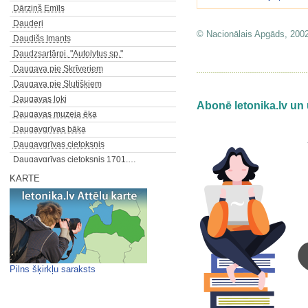
Dārziņš Emīls
Dauderi
© Nacionālais Apgāds, 200
Daudišs Imants
Daudzsartārpi. "Autolytus sp."
Daugava pie Skrīveriem
Daugava pie Slutišķiem
Daugavas loki
Abonē letonika.lv un 
Daugavas muzeja ēka
Daugavgrīvas bāka
Daugavgrīvas cietoksnis
Daugavgrīvas cietoksnis 1701.…
Daugavpils cietoksnis
KARTE
Daugavpils ģerbonis
Dāvids Valts
Dāvis Jānis
Dažādas zobenu pogu formas
Dažādu sugu kramaļģes
De Niro Roberts
Pilns šķirkļu saraksts
Deglavs Augusts
Degoles muiža