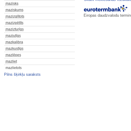
mazisks
maziskums
Eiropas daudzvalodu termino
mazizglītots
mazizpētīts
mazizturīgs
mazjutīgs
mazkalibra
mazkustīgs
mazlēpes
mazliet
mazlietots
Pilns šķirkļu saraksts
mazlitrāžas
mazmācīts
mazmazbērns
mazmazdēls
mazmazmeita
mazmeita
maznodrošināta ģimene
maznodrošinātība
maznodrošinātie iedzīvotāji