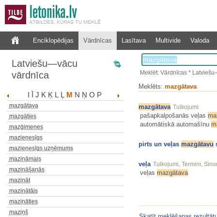
mazgadīgs
mazgājams
mazgāšana
Enciklopēdijas
Vārdnīcas
Lasītava
Multivide
Valoda
mazgāšanas
mazgāt
Latviešu—vācu
mazgātāja
Meklēt: Vārdnīcas * Latvieš
vārdnīca
mazgātājauto
mazgātājautomobilis
Meklēts:
mazgātava
I
Ī
J
K
Ķ
L
Ļ
M
N
Ņ
O
P
mazgātājs
mazgātava
mazgātava
Tulkojumi
pašapkalpošanās veļas
ma
mazgāties
automātiskā automašīnu
m
mazģimenes
mazienesīgs
pirts un veļas
mazgātavu
s
mazienesīgs uzņēmums
mazināmais
veļa
Tulkojumi, Termini, Sino
mazināšanās
veļas
mazgātava
mazināt
mazinātājs
mazināties
maziņš
Skatīt meklēšanas rezultāt