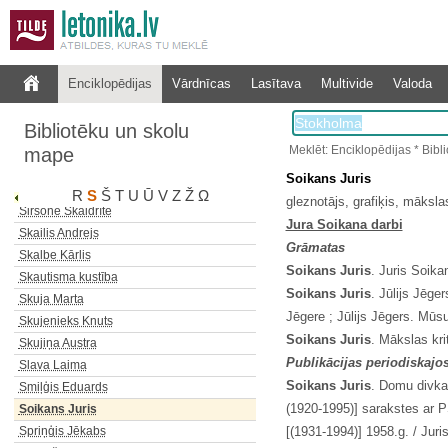
Sartrs Žans Pols
Enciklopēdijas
Vārdnīcas
Lasītava
Multivide
Valoda
Sebris Kārlis
Sēlis Roberts
Bibliotēku un skolu
Sīle Sarmīte
Meklēt: Enciklopēdijas * Bib
mape
Siliņš Edgars Imants
Soikans Juris
Silmaču brīvdabas estrādei un…
R
S
Š
T
U
Ū
V
Z
Ž
Ω
gleznotājs, grafiķis, māksla
Sirsone Skaidrīte
Jura Soikana darbi
Skailis Andrejs
Gr
ā
matas
Skalbe Kārlis
Soikans Juris
. Juris Soikan
Skautisma kustība
Soikans Juris
. Jūlijs Jēge
Skuja Marta
Jēgere ; Jūlijs Jēgers. Mūs
Skujenieks Knuts
Soikans Juris
. Mākslas krit
Skujiņa Austra
Publik
ā
cijas periodiskaj
Slava Laima
Soikans Juris
. Domu divkau
Smiļģis Eduards
(1920-1995)] sarakstes ar P
Soikans Juris
Spriņģis Jēkabs
[(1931-1994)] 1958.g. / Jur