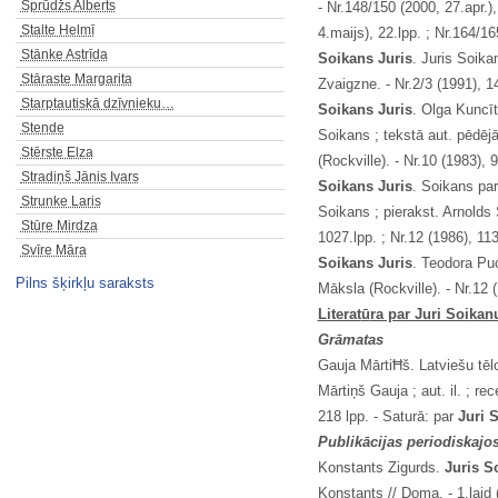
Sprūdžs Alberts
- Nr.148/150 (2000, 27.apr.),
Stalte Helmī
4.maijs), 22.lpp. ; Nr.164/16
Stānke Astrīda
Soikans Juris
. Juris Soika
Stāraste Margarita
Zvaigzne. - Nr.2/3 (1991), 14
Starptautiskā dzīvnieku…
Soikans Juris
. Olga Kuncīt
Stende
Soikans ; tekstā aut. pēdējā
Stērste Elza
(Rockville). - Nr.10 (1983), 
Stradiņš Jānis Ivars
Soikans Juris
. Soikans par
Strunke Laris
Soikans ; pierakst. Arnolds 
Stūre Mirdza
1027.lpp. ; Nr.12 (1986), 11
Svīre Māra
Soikans Juris
. Teodora Puc
Pilns šķirkļu saraksts
Māksla (Rockville). - Nr.12 
Literat
ū
ra par Juri Soikan
Gr
ā
matas
Gauja MārtiĦš. Latviešu tēl
Mārtiņš Gauja ; aut. il. ; re
218 lpp. - Saturā: par
Juri 
Publik
ā
cijas periodiskaj
Konstants Zigurds.
Juris S
Konstants // Doma. - 1.laid 