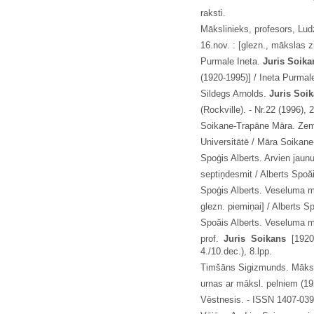
raksti.
Mākslinieks, profesors, Lud
16.nov. : [glezn., mākslas z
Purmale Ineta.
Juris Soik
(1920-1995)] / Ineta Purmale
Sildegs Arnolds.
Juris Soi
(Rockville). - Nr.22 (1996), 
Soikane-Trapāne Māra. Ze
Universitātē / Māra Soikane-
Spoģis Alberts. Arvien jaunu
septiņdesmit / Alberts Spoăis
Spoģis Alberts. Veseluma mā
glezn. piemiņai] / Alberts Sp
Spoăis Alberts. Veseluma m
prof.
Juris Soikans
[1920
4./10.dec.), 8.lpp.
Timšāns Sigizmunds. Māksli
urnas ar māksl. pelniem (1
Vēstnesis. - ISSN 1407-0391.