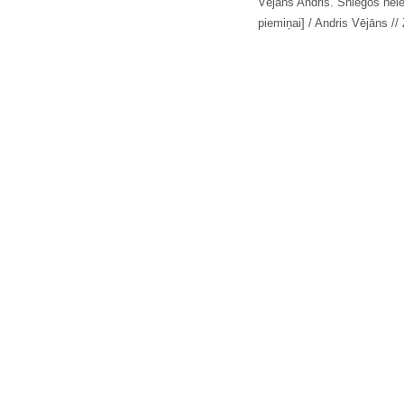
Vējāns Andris. Sniegos nei
piemiņai] / Andris Vējāns // 