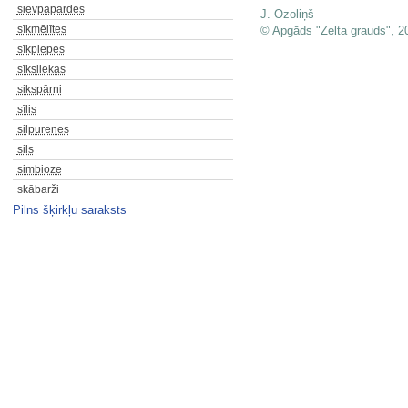
sievpapardes
J. Ozoliņš
sīkmēlītes
© Apgāds "Zelta grauds", 2
sīkpiepes
sīksliekas
sikspārņi
sīlis
silpurenes
sils
simbioze
skābarži
Pilns šķirkļu saraksts
skābenes
skābie nokrišņi
skaistgalves
skalbes
skaldīšana
skaldlapītes
skarenes
skrajlapes
skrajlapītes
skrajsamtītes