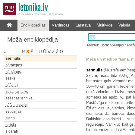
sēklu stratifikācija
sekstītes
sekundārā produkcija
Enciklopēdijas
Vārdnīcas
Lasītava
Multivide
Valoda
selekcija
sēnes
Meža enciklopēdija
sēntiņas
septiņstarītes
Meklēt: Enciklopēdijas * Mež
R
S
Š
T
U
Ū
V
Z
Ž
Ω
septiņvīres
sermulis
Meža un medību fauna, m
sērpiepes
sermulis
(
Mustela erminea
sērsēnes
27 cm, masa līdz 200
g.
As
sesks
bet astes gals vienmēr mel
sēšana
30—40 cm gariem lēcieniem 
sēšanas laiks
nekā zebiekste. Dzīvo mežm
apmetas arī
apdz. v.
, pat 
sēšanas tehnika
Pastāvīgu midzeni ♀ ierīko 
sēšanas veidi
Ēd arī ciršļus, vardes, ķir
sētložņas
diennakti. Ja barības da
sfagni
Dabiskie ienaidnieki — suns,
regulētājs. Var kļūt kait
sicista
biotopiem izspiedusi Amerika
siderāti