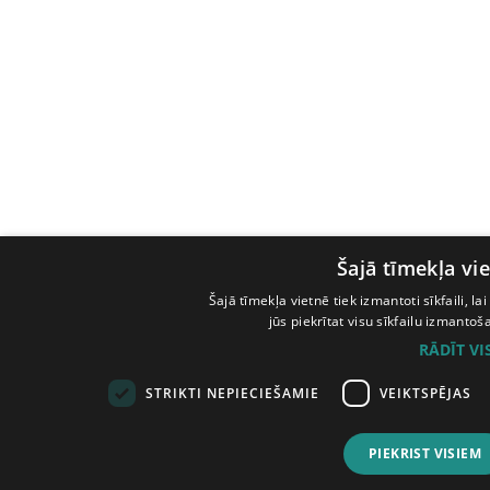
Šajā tīmekļa vie
Šajā tīmekļa vietnē tiek izmantoti sīkfaili, l
jūs piekrītat visu sīkfailu izmanto
RĀDĪT V
STRIKTI NEPIECIEŠAMIE
VEIKTSPĒJAS
PIEKRIST VISIEM