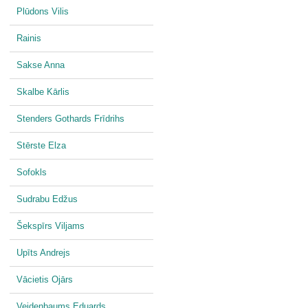
Plūdons Vilis
Rainis
Sakse Anna
Skalbe Kārlis
Stenders Gothards Frīdrihs
Stērste Elza
Sofokls
Sudrabu Edžus
Šekspīrs Viljams
Upīts Andrejs
Vācietis Ojārs
Veidenbaums Eduards