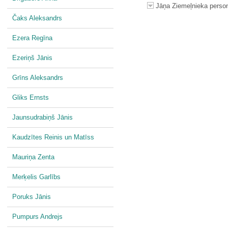
Jāņa Ziemeļnieka personī
Čaks Aleksandrs
Ezera Regīna
Ezeriņš Jānis
Grīns Aleksandrs
Gliks Ernsts
Jaunsudrabiņš Jānis
Kaudzītes Reinis un Matīss
Mauriņa Zenta
Merķelis Garlībs
Poruks Jānis
Pumpurs Andrejs