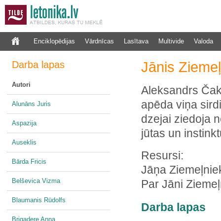
Enciklopēdijas
Vārdnīcas
Lasītava
Multivide
Valoda
Darba lapas
Jānis Ziemeļ
Autori
Aleksandrs Čaks
apēda viņa sirdi
Alunāns Juris
dzejai ziedoja n
Aspazija
jūtas un instinkt
Auseklis
Resursi:
Bārda Fricis
Jāņa Ziemeļni
Belševica Vizma
Par Jāni Zieme
Blaumanis Rūdolfs
Darba lapas
Brigadere Anna