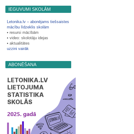
IEGUVUMI SKOLĀM
Letonika.lv ‒ abonējams tiešsaistes
mācību līdzeklis skolām
• resursi mācībām
• video: skolotāju idejas
• aktualitātes
uzzini vairāk
ABONĒŠANA