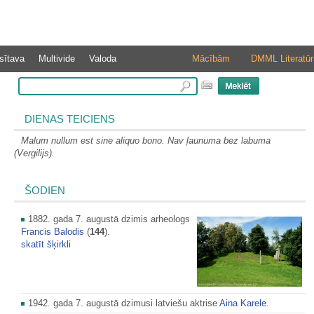
sītava
Multivide
Valoda
Mācībām
DMML Literatūr
DIENAS TEICIENS
Malum nullum est sine aliquo bono. Nav ļaunuma bez labuma
(Vergilijs).
ŠODIEN
1882. gada 7. augustā dzimis arheologs
Francis Balodis
(
144
).
skatīt šķirkli
1942. gada 7. augustā dzimusi latviešu aktrise
Aina Karele
.