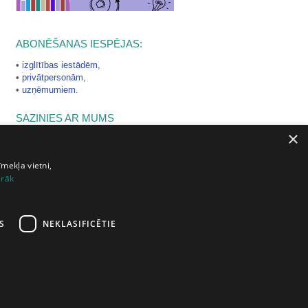
ABONĒŠANAS IESPĒJAS:
•
izglītības iestādēm
,
•
privātpersonām
,
•
uzņēmumiem
.
SAZINIES AR MUMS
×
zvani: 67605001, 67605722
raksti:
letonika@tilde.lv
īmekļa vietni,
irāk
IENĀC AR:
S
NEKLASIFICĒTIE
šana
|
Atbalsts
|
Lietošanas noteikumi