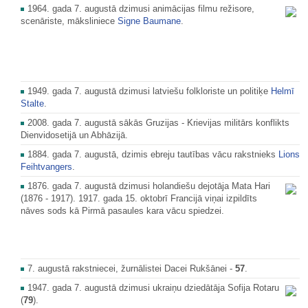
1964. gada 7. augustā dzimusi animācijas filmu režisore,
scenāriste, māksliniece
Signe Baumane
.
1949. gada 7. augustā dzimusi latviešu folkloriste un politiķe
Helmī
Stalte
.
2008. gada 7. augustā sākās Gruzijas - Krievijas militārs konflikts
Dienvidosetijā un Abhāzijā.
1884. gada 7. augustā, dzimis ebreju tautības vācu rakstnieks
Lions
Feihtvangers
.
1876. gada 7. augustā dzimusi holandiešu dejotāja Mata Hari
(1876 - 1917). 1917. gada 15. oktobrī Francijā viņai izpildīts
nāves sods kā Pirmā pasaules kara vācu spiedzei.
7. augustā rakstniecei, žurnālistei Dacei Rukšānei -
57
.
1947. gada 7. augustā dzimusi ukraiņu dziedātāja Sofija Rotaru
(
79
).