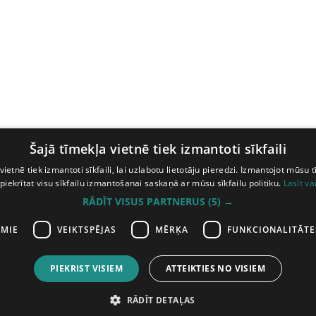
Šajā tīmekļa vietnē tiek izmantoti sīkfaili
vietnē tiek izmantoti sīkfaili, lai uzlabotu lietotāju pieredzi. Izmantojot mūsu t
 piekrītat visu sīkfailu izmantošanai saskaņā ar mūsu sīkfailu politiku.
Lasīt va
RĀDĪT VISUS PARTNERUS
(5) →
AMIE
VEIKTSPĒJAS
MĒRĶA
FUNKCIONALITĀTE
PIEKRIST VISIEM
ATTEIKTIES NO VISIEM
RĀDĪT DETAĻAS
ātas
Abonē