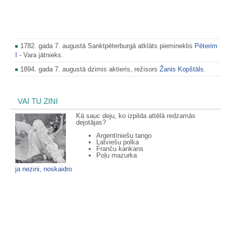
1782. gada 7. augustā Sanktpēterburgā atklāts piemineklis
Pēterim
I
- Vara jātnieks.
1894. gada 7. augustā dzimis aktieris, režisors
Žanis Kopštāls
.
VAI TU ZINI
Kā sauc deju, ko izpilda attēlā redzamās
dejotājas?
Argentīniešu tango
Latviešu polka
Franču kankans
Poļu mazurka
ja nezini, noskaidro