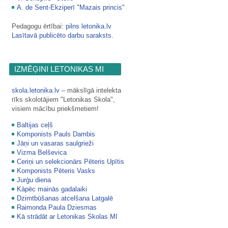
A. de Sent-Ekziperī "Mazais princis"
Pedagogu ērtībai:
pilns letonika.lv
Lasītavā publicēto darbu saraksts
.
IZMĒĢINI LETONIKAS MI
skola.letonika.lv
‒ mākslīgā intelekta
rīks skolotājiem "Letonikas Skola",
visiem mācību priekšmetiem!
Baltijas ceļš
Komponists Pauls Dambis
Jāņi un vasaras saulgrieži
Vizma Belševica
Ceriņi un selekcionārs Pēteris Upītis
Komponists Pēteris Vasks
Jurģu diena
Kāpēc mainās gadalaiki
Dzimtbūšanas atcelšana Latgalē
Raimonda Paula Dziesmas
Kā strādāt ar Letonikas Skolas MI