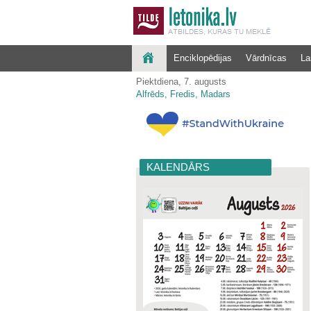
Enciklopēdijas
Vārdnīcas
La
Piektdiena, 7. augusts
Alfrēds, Fredis, Madars
KALENDĀRS