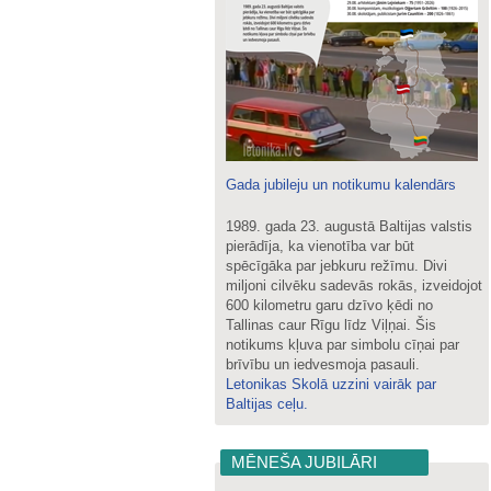
Gada jubileju un notikumu kalendārs
1989. gada 23. augustā Baltijas valstis
pierādīja, ka vienotība var būt
spēcīgāka par jebkuru režīmu. Divi
miljoni cilvēku sadevās rokās, izveidojot
600 kilometru garu dzīvo ķēdi no
Tallinas caur Rīgu līdz Viļņai. Šis
notikums kļuva par simbolu cīņai par
brīvību un iedvesmoja pasauli.
Letonikas Skolā uzzini vairāk par
Baltijas ceļu.
MĒNEŠA JUBILĀRI