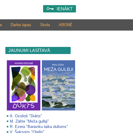
IENĀKT
a
Darba lapas
Skola
ABONĒ
JAUNUMI LASĪTAVĀ
A. Ozoliņš "Dukts"
M. Zālīte "Meža gulbji"
R. Ezera "Baraviku laika dullums"
V. Šekspīrs "Otello"