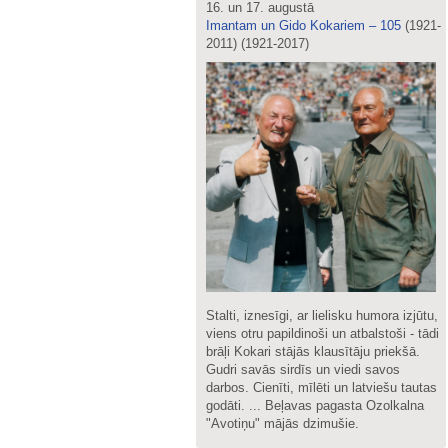
16. un 17. augustā
Imantam un Gido Kokariem – 105
(1921-
2011) (1921-2017)
Stalti, iznesīgi, ar lielisku humora izjūtu,
viens otru papildinoši un atbalstoši - tādi
brāļi Kokari stājās klausītāju priekšā.
Gudri savās sirdīs un viedi savos
darbos. Cienīti, mīlēti un latviešu tautas
godāti. ... Beļavas pagasta Ozolkalna
"Avotiņu" mājās dzimušie.