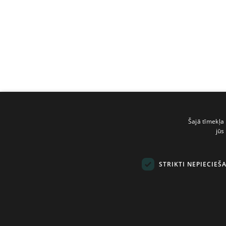
Šajā tīmekļa 
jūs
STRIKTI NEPIECIEŠ
© Tilde, 2026.
Visas tiesības aizsarg